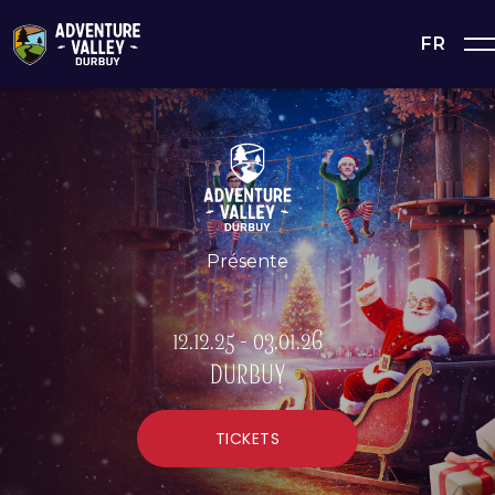
FR
Présente
12.12.25 - 03.01.26
DURBUY
TICKETS